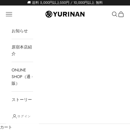
コンテンツへスキップ
🚚 送料 5,000円以上550円 / 10,000円以上 無料
YURINAN -ゆうりんあん-
メニュー
検索
カート
お知らせ
原宿本店紹
介
ONLINE
SHOP（通
販）
ストーリー
ログイン
カート