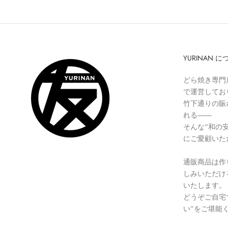
YURINAN 
どら焼き専門店
で運営してお
竹下通りの賑
れる――
そんな“和の
にご愛顧いた
通販商品は作
しみいただけ
いたします。
どうぞご自宅で
い”をご堪能