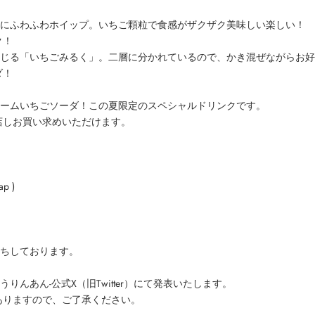
にふわふわホイップ。いちご顆粒で食感がザクザク美味しい楽しい！
ク！
じる「いちごみるく」。二層に分かれているので、かき混ぜながらお好
ダ！
】
ームいちごソーダ！この夏限定のスペシャルドリンクです。
店しお買い求めいただけます。
ap
)
ちしております。
ゆうりんあん-公式X（旧Twitter）にて発表いたします。
ありますので、ご了承ください。