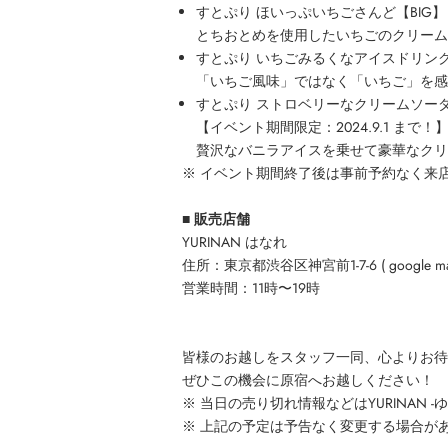
すとぷり ほいっぷいちごさんど【BIG】
とちおとめを使用したいちごのクリーム
すとぷり いちごみるくなアイスドリン
「いちご風味」ではなく「いちご」を感
すとぷり ストロベリーなクリームソー
【イベント期間限定：2024.9.1 まで！
贅沢なバニラアイスを乗せて豪華なクリ
※ イベント期間終了後は事前予約なく来
■ 販売店舗
YURINAN はなれ
住所：東京都渋谷区神宮前1-7-6 (
google m
営業時間：11時〜19時
皆様のお越しをスタッフ一同、心よりお待
ぜひこの機会に原宿へお越しください！
※ 当日の売り切れ情報などはYURINAN -
※ 上記の予定は予告なく変更する場合が