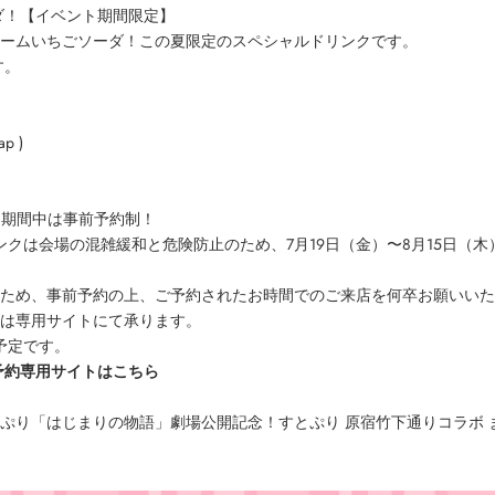
ダ！【イベント期間限定】
ームいちごソーダ！この夏限定のスペシャルドリンクです。
す。
ap
)
ント期間中は事前予約制！
ドリンクは会場の混雑緩和と危険防止のため、7月19日（金）〜8月15日
ため、事前予約の上、ご予約されたお時間でのご来店を何卒お願いいた
は専用サイトにて承ります。
始予定です。
予約専用サイトはこちら
ぷり「はじまりの物語」劇場公開記念！すとぷり 原宿竹下通りコラボ 