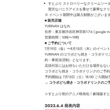
すとぷり ストロベリーなクリームソー
贅沢なバニラアイスを乗せて豪華なクリ
※ イベント期間中は購入制限がございま
■ 販売店舗
YURINAN はなれ
住所：東京都渋谷区神宮前1-7-6 (
google m
営業時間：10時〜19時
■ ご予約について
7月19日（金）〜8月15日（木）のイベ
YURINAN のコラボどら焼き・コラボ
約・事前決済制）となります。
店頭付近にはお待ちいただける場所もない
コラボどら焼き・コラボドリンクのご予約
予約開始は 7月13日（土）18:00 ごろ開
→
コラボどら焼き・コラボドリンクのご
☆
すとぷり初のアニメ映画化！劇場版すと
2023.6.4 発表内容